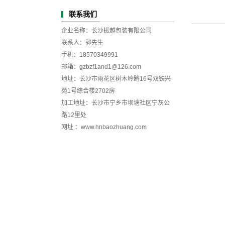
联系我们
企业名称：
长沙振越包装有限公司
联系人：郭先生
手机：18570349991
邮箱：gzbzf1and1@126.com
地址：长沙市雨花区树木岭路16号双铁兴
苑1号综合楼2702房
加工地址：长沙市宁乡市坝塘社区宁灰公
路12里处
网址 ：www.hnbaozhuang.com