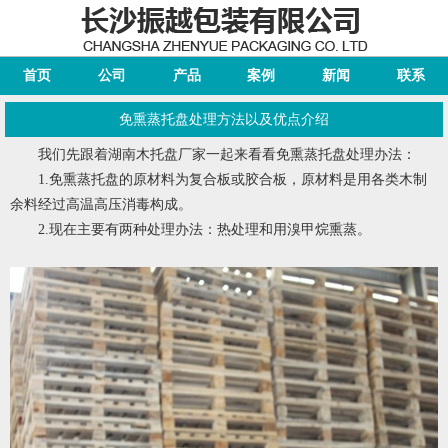
首页
公司
产品
案例
新闻
联系
免熏蒸托盘处理方法以及优点介绍
我们先跟着
湖南木托盘厂家
一起来看看免熏蒸托盘处理办法：
1.免熏蒸托盘的原材料为复合板或胶合板，原材料是用各类木制
余料经过高温高压消毒构成。
2.现在主要有两种处理办法：热处理和用溴甲烷熏蒸。