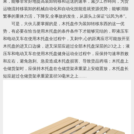
果，能够非常好地提高装卸转移和运送的速率，减少工作時间，为货
运物流转移装卸的机械自动化和自动化技能造就资源优势；能够消除
繁事的重体力活，下降安,全事故的发生，从源头上保证“以民为本”。
可是，大伙儿要掌握的是，木托盘作为装卸转移东西的这一优
势，有必要在恰当使用木托盘的条件条件下才能够完结的，即液压车
和电动叉车在使用木托盘全过程中，叉刺中,心的距离应尽可能放开至
木托盘的进叉口边缘，进叉深层应超过全部木托盘深层的2/3之上；液
压车和电动叉车在使用木托盘健身运动全过程中，应保持匀速率胜败
和左右，避免急刹、急卖造成木托盘损害、导致货品坍塌；木托盘上
仓储货架时，应保持木托盘在仓储货架承重梁上安稳置放，木托盘长
短应超过仓储货架承重梁直径50毫米之上……